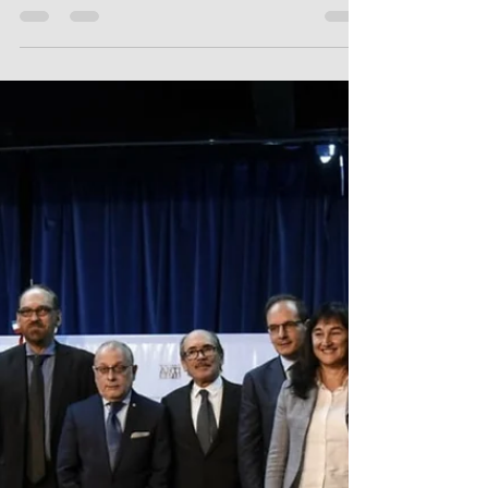
26 abr 2019
3 min de lectura
Italia e Argentina insieme
nella lotta contro la
criminalitá organizzata
transnazionale
Agenzia Nova | Ambasciata d'Italia, Buenos Aires